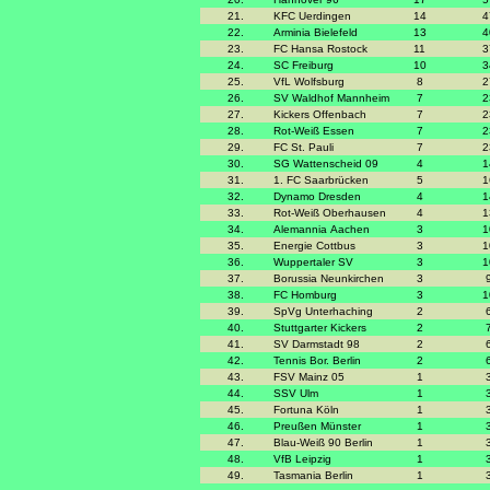
21.
KFC Uerdingen
14
4
22.
Arminia Bielefeld
13
4
23.
FC Hansa Rostock
11
3
24.
SC Freiburg
10
3
25.
VfL Wolfsburg
8
2
26.
SV Waldhof Mannheim
7
2
27.
Kickers Offenbach
7
2
28.
Rot-Weiß Essen
7
2
29.
FC St. Pauli
7
2
30.
SG Wattenscheid 09
4
1
31.
1. FC Saarbrücken
5
1
32.
Dynamo Dresden
4
1
33.
Rot-Weiß Oberhausen
4
1
34.
Alemannia Aachen
3
1
35.
Energie Cottbus
3
1
36.
Wuppertaler SV
3
1
37.
Borussia Neunkirchen
3
38.
FC Homburg
3
1
39.
SpVg Unterhaching
2
40.
Stuttgarter Kickers
2
41.
SV Darmstadt 98
2
42.
Tennis Bor. Berlin
2
43.
FSV Mainz 05
1
44.
SSV Ulm
1
45.
Fortuna Köln
1
46.
Preußen Münster
1
47.
Blau-Weiß 90 Berlin
1
48.
VfB Leipzig
1
49.
Tasmania Berlin
1