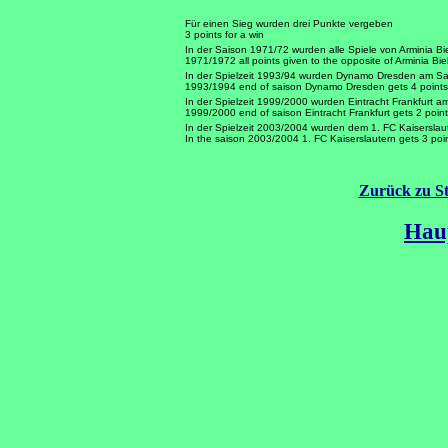
Für einen Sieg wurden drei Punkte vergeben
3 points for a win
In der Saison 1971/72 wurden alle Spiele von Arminia Bi
1971/1972 all points given to the opposite of Arminia Biel
In der Spielzeit 1993/94 wurden Dynamo Dresden am S
1993/1994 end of saison Dynamo Dresden gets 4 points
In der Spielzeit 1999/2000 wurden Eintracht Frankfurt
1999/2000 end of saison Eintracht Frankfurt gets 2 point
In der Spielzeit 2003/2004 wurden dem 1. FC Kaiserslau
In the saison 2003/2004 1. FC Kaiserslautern gets 3 poin
Zurück zu Sta
Hau