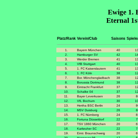
Ewige 1. 
Eternal 1s
Platz/Rank
Verein/Club
Saisons
Spiel
1.
Bayern München
40
1
2.
Hamburger SV
42
1
3.
Werder Bremen
41
1
4.
VfB Stuttgart
40
1
5.
1. FC Kaiserslautern
41
1
6.
1. FC Köln
38
1
7.
Bor. Mönchengladbach
38
1
8.
Borussia Dortmund
38
1
9.
Eintracht Frankfurt
37
1
10.
Schalke 04
37
1
11.
Bayer Leverkusen
26
8
12.
VfL Bochum
30
1
13.
Hertha BSC Berlin
24
8
14.
MSV Duisburg
26
8
15.
1. FC Nürnberg
24
8
16.
Fortuna Düsseldorf
22
7
17.
TSV 1860 München
20
6
18.
Karlsruher SC
22
7
19.
Eintr. Braunschweig
20
6
20.
Hannover 96
17
5