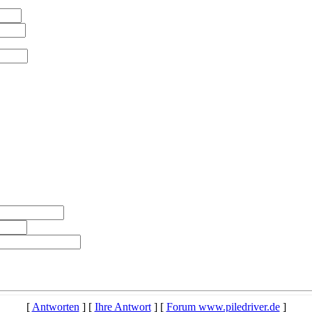
[
Antworten
] [
Ihre Antwort
] [
Forum www.piledriver.de
]